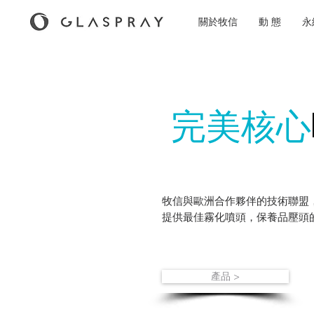
關於牧信
動 態
永
完美核心
牧信與歐洲合作夥伴的技術聯盟
提供最佳霧化噴頭，保養品壓頭
產品 >