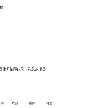
 錄
霧化與按壓效果，為您的瓶器
專用
噴霧
壓頭
倒噴