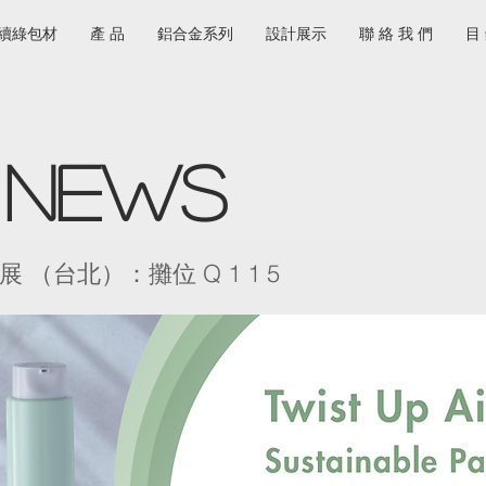
續綠包材
產 品
鋁合金系列
設計展示
聯 絡 我 們
目
t
NEWS
展 （台北）：攤位 Q 1 1 5