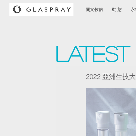
關於牧信
動 態
永
Lates
2022 亞洲生技大